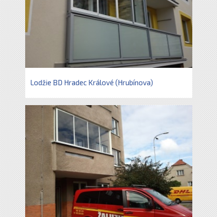
Lodžie BD Hradec Králové (Hrubínova)