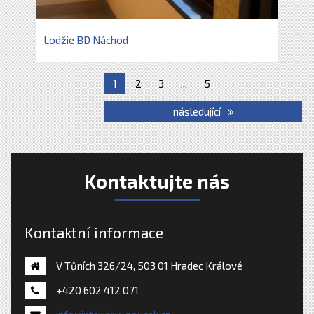
Lodžie BD Náchod
1
2
3
...
5
následující
Kontaktujte nás
Kontaktní informace
V Tůních 326/24, 503 01 Hradec Králové
+420 602 412 071