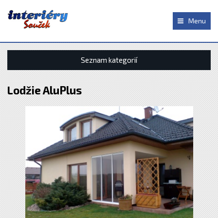
Menu
Seznam kategorií
Lodžie AluPlus