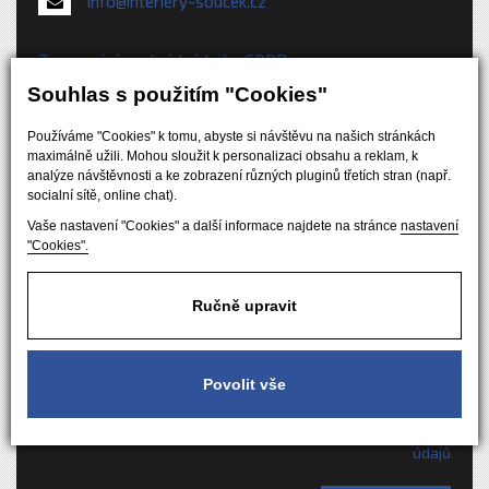
info@interiery-soucek.cz
Zpracování osobních údajů - GDPR
Souhlas s použitím "Cookies"
Jméno a příjmení
Používáme "Cookies" k tomu, abyste si návštěvu na našich stránkách
maximálně užili. Mohou sloužit k personalizaci obsahu a reklam, k
analýze návštěvnosti a ke zobrazení různých pluginů třetích stran (např.
E-mailová adresa
socialní sítě, online chat).
Vaše nastavení "Cookies" a další informace najdete na stránce
nastavení
"Cookies".
Váš dotaz
Ručně upravit
Povolit vše
Odesláním formuláře souhlasíte se
zpracováním osobních
údajů