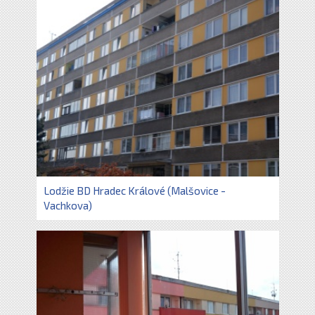
Lodžie BD Hradec Králové (Malšovice -
Vachkova)