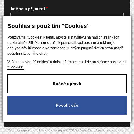
Jméno a příjmení
Souhlas s použitím "Cookies"
E-mailová adresa
Používáme "Cookies" k tomu, abyste si návštěvu na našich stránkách
maximálně užili. Mohou sloužit k personalizaci obsahu a reklam, k
Váš dotaz
analýze návštěvnosti a ke zobrazení různých pluginů třetích stran (např.
socialní sítě, online chat).
Vaše nastavení "Cookies" a další informace najdete na stránce
nastavení
"Cookies".
Ručně upravit
Odesláním formuláře souhlasíte se
zpracováním osobních
údajů
Povolit vše
Tvorba responzivních webů a eshopů
© 2026 - EasyWeb
|
Nastavení soukromí