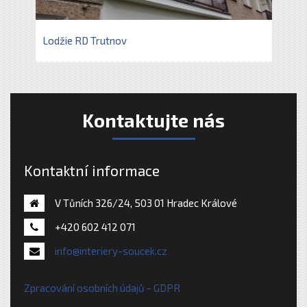
Lodžie RD Trutnov
Kontaktujte nás
Kontaktní informace
V Tůních 326/24, 503 01 Hradec Králové
+420 602 412 071
info@interiery-soucek.cz
Zpracování osobních údajů - GDPR