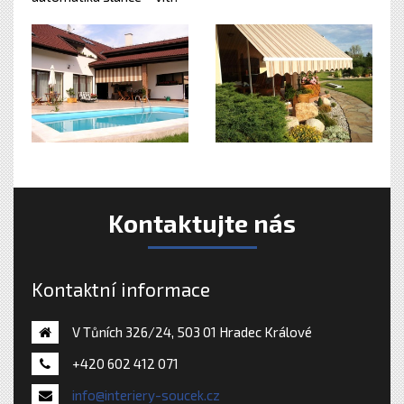
Kontaktujte nás
Kontaktní informace
V Tůních 326/24, 503 01 Hradec Králové
+420 602 412 071
info@interiery-soucek.cz