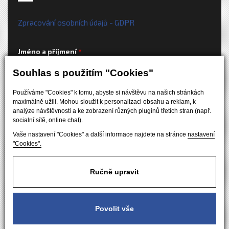
Zpracování osobních údajů - GDPR
Jméno a příjmení
Souhlas s použitím "Cookies"
E-mailová adresa
Používáme "Cookies" k tomu, abyste si návštěvu na našich stránkách
maximálně užili. Mohou sloužit k personalizaci obsahu a reklam, k
analýze návštěvnosti a ke zobrazení různých pluginů třetích stran (např.
Váš dotaz
socialní sítě, online chat).
Vaše nastavení "Cookies" a další informace najdete na stránce
nastavení
"Cookies".
Ručně upravit
Odesláním formuláře souhlasíte se
zpracováním osobních
údajů
Povolit vše