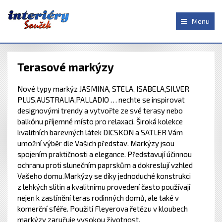
Menu
Terasové markýzy
Nové typy markýz JASMINA, STELA, ISABELA,SILVER
PLUS,AUSTRALIA,PALLADIO … nechte se inspirovat
designovými trendy a vytvořte ze své terasy nebo
balkónu příjemné místo pro relaxaci. Široká kolekce
kvalitních barevných látek DICSKON a SATLER Vám
umožní výběr dle Vašich představ. Markýzy jsou
spojením praktičnosti a elegance. Představují účinnou
ochranu proti slunečním paprskům a dokreslují vzhled
Vašeho domu.Markýzy se díky jednoduché konstrukci
z lehkých slitin a kvalitnímu provedení často používají
nejen k zastínění teras rodinných domů, ale také v
komerční sféře. Použití Fleyerova řetězu v kloubech
markýzy zaručuje vysokou životnost.